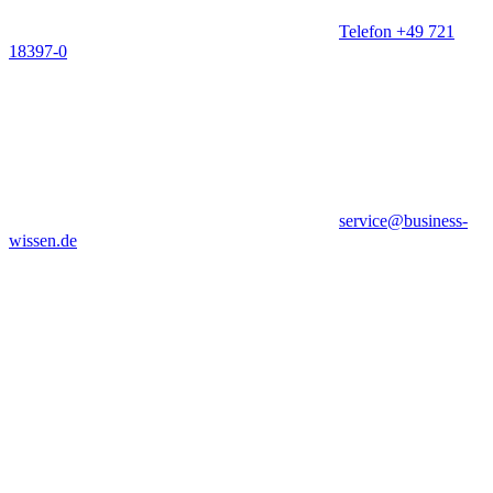
Telefon +49 721
18397-0
service@business-
wissen.de