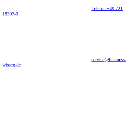
Telefon +49 721
18397-0
service@business-
wissen.de