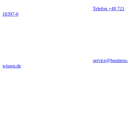
Telefon +49 721
18397-0
service@business-
wissen.de