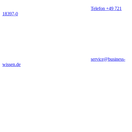
Telefon +49 721
18397-0
service@business-
wissen.de