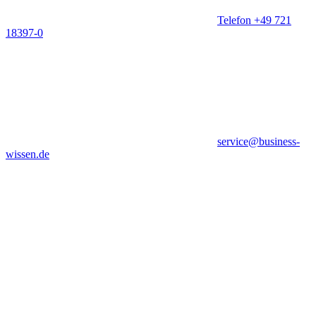
Telefon +49 721
18397-0
service@business-
wissen.de