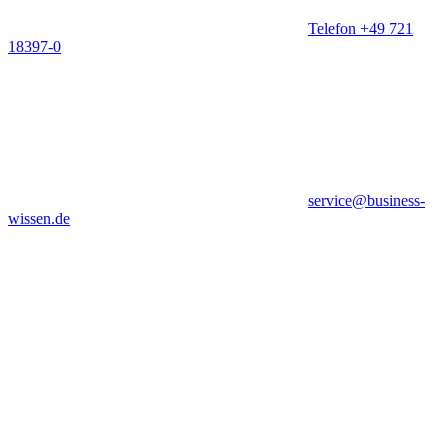
Telefon +49 721
18397-0
service@business-
wissen.de