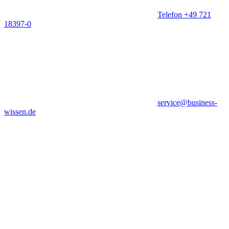
Telefon +49 721
18397-0
service@business-
wissen.de