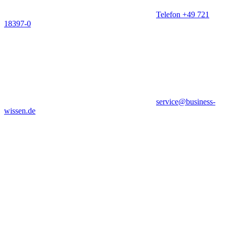
Telefon +49 721
18397-0
service@business-
wissen.de