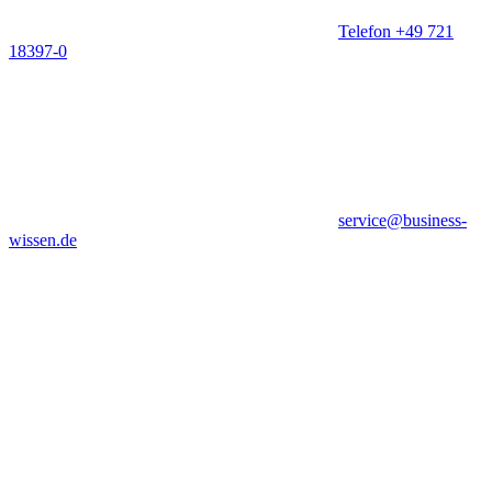
Telefon +49 721
18397-0
service@business-
wissen.de