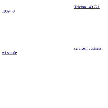
Telefon +49 721
18397-0
service@business-
wissen.de