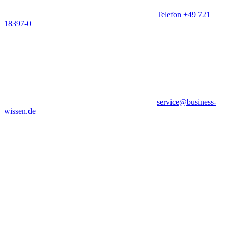
Telefon +49 721
18397-0
service@business-
wissen.de