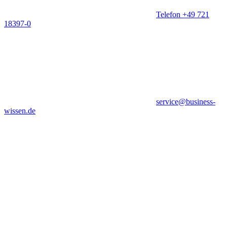
Telefon +49 721
18397-0
service@business-
wissen.de