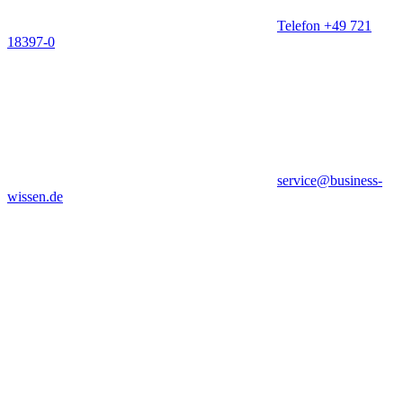
Telefon +49 721
18397-0
service@business-
wissen.de