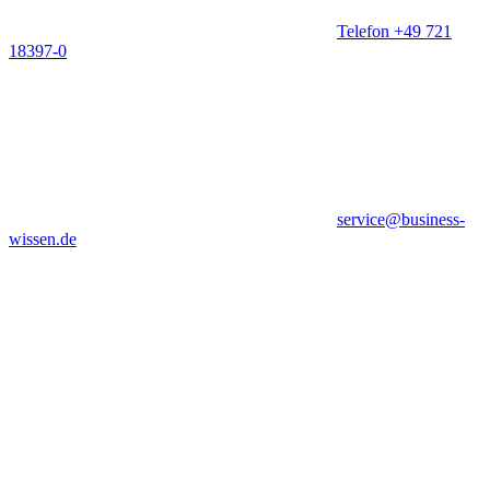
Telefon +49 721
18397-0
service@business-
wissen.de