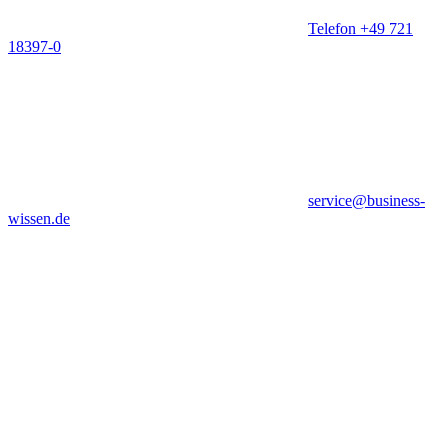
Telefon +49 721
18397-0
service@business-
wissen.de