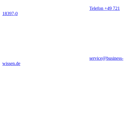
Telefon +49 721
18397-0
service@business-
wissen.de