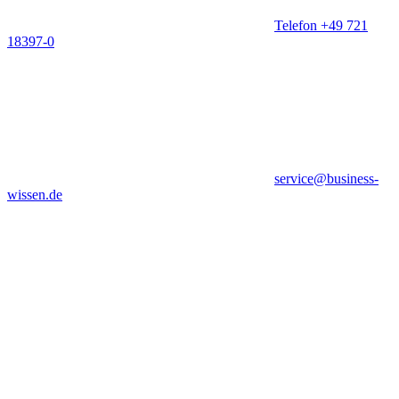
Telefon +49 721
18397-0
service@business-
wissen.de