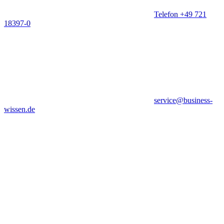
Telefon +49 721
18397-0
service@business-
wissen.de