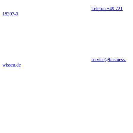
Telefon +49 721
18397-0
service@business-
wissen.de