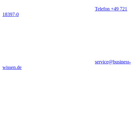
Telefon +49 721
18397-0
service@business-
wissen.de