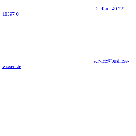
Telefon +49 721
18397-0
service@business-
wissen.de