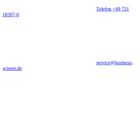
Telefon +49 721
18397-0
service@business-
wissen.de