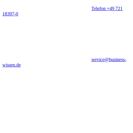
Telefon +49 721
18397-0
service@business-
wissen.de