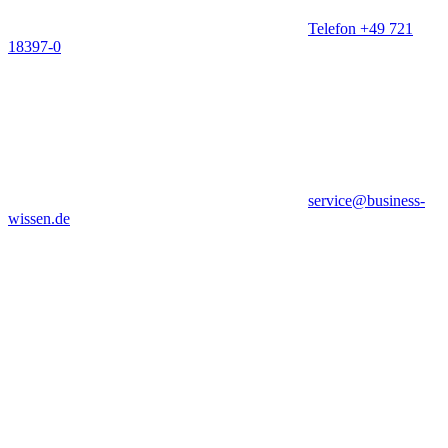
Telefon +49 721
18397-0
service@business-
wissen.de