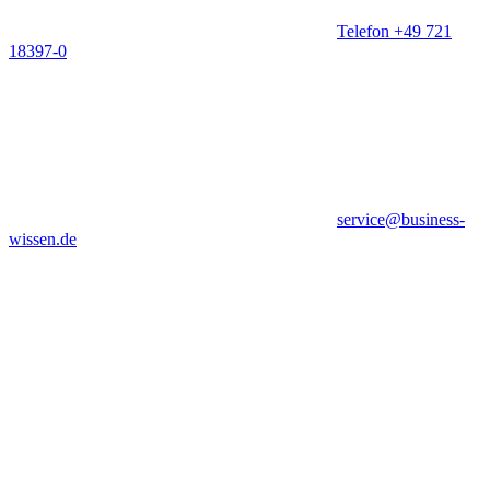
Telefon +49 721
18397-0
service@business-
wissen.de