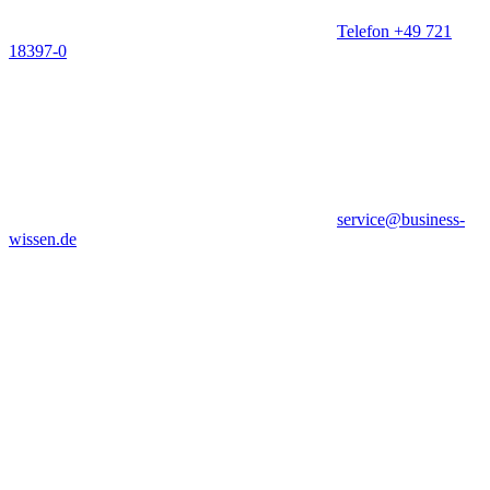
Telefon +49 721
18397-0
service@business-
wissen.de