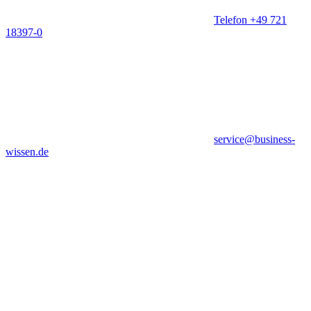
Telefon +49 721
18397-0
service@business-
wissen.de