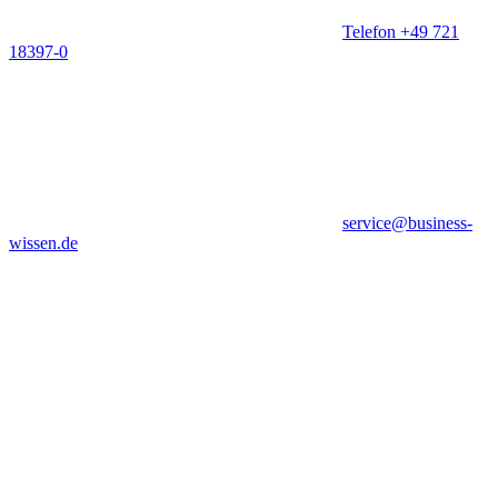
Telefon +49 721
18397-0
service@business-
wissen.de