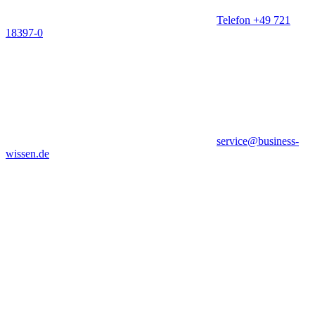
Telefon +49 721
18397-0
service@business-
wissen.de