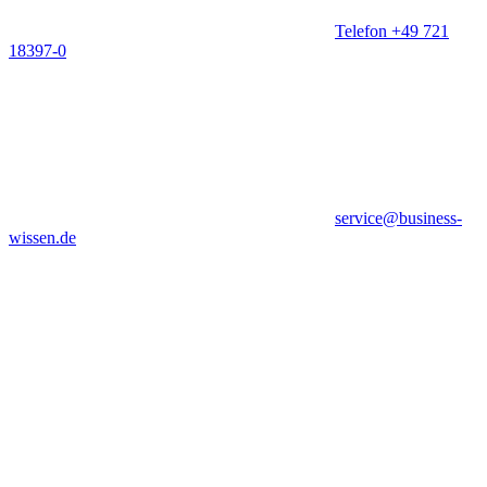
Telefon +49 721
18397-0
service@business-
wissen.de