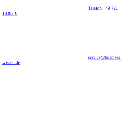
Telefon +49 721
18397-0
service@business-
wissen.de