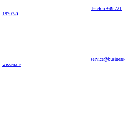
Telefon +49 721
18397-0
service@business-
wissen.de