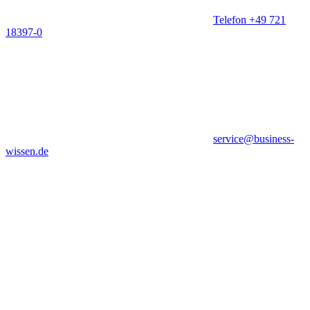
Telefon +49 721
18397-0
service@business-
wissen.de