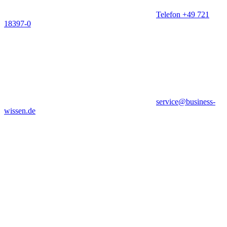
Telefon +49 721
18397-0
service@business-
wissen.de