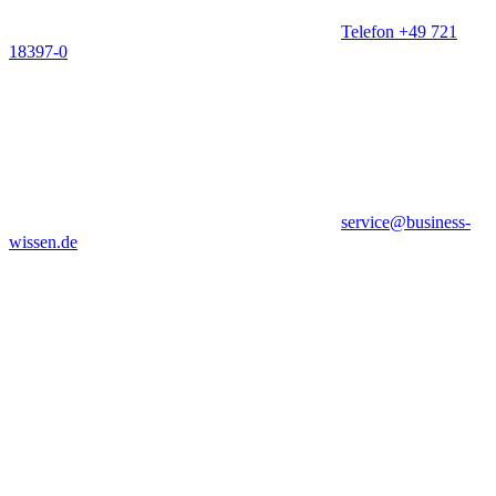
Telefon +49 721
18397-0
service@business-
wissen.de