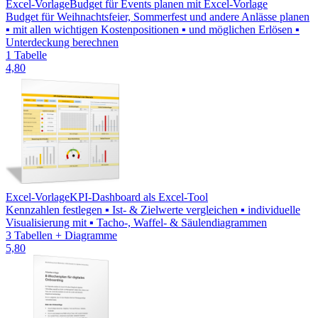
Excel-Vorlage
Budget für Events planen mit Excel-Vorlage
Budget für Weihnachtsfeier, Sommerfest und andere Anlässe planen
▪ mit allen wichtigen Kostenpositionen ▪ und möglichen Erlösen ▪
Unterdeckung berechnen
1 Tabelle
4,80
Excel-Vorlage
KPI-Dashboard als Excel-Tool
Kennzahlen festlegen ▪ Ist- & Zielwerte vergleichen ▪ individuelle
Visualisierung mit ▪ Tacho-, Waffel- & Säulendiagrammen
3 Tabellen + Diagramme
5,80