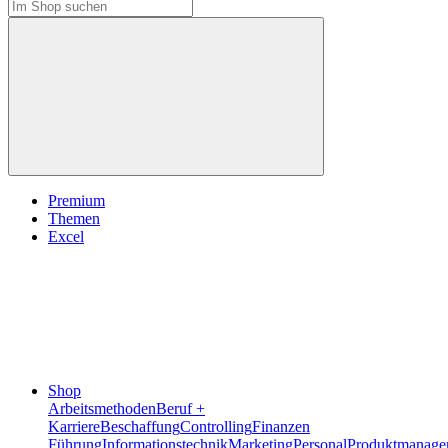
Premium
Themen
Excel
Shop
Arbeitsmethoden
Beruf +
Karriere
Beschaffung
Controlling
Finanzen
Führung
Informationstechnik
Marketing
Personal
Produktmanage