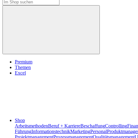
Premium
Themen
Excel
Shop
Arbeitsmethoden
Beruf + Karriere
Beschaffung
Controlling
Fina
Führung
Informationstechnik
Marketing
Personal
Produktmanage
Projektmanagement
Prozessmanagement
Qualitätsmanagement
U