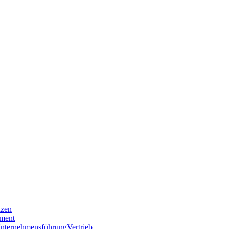
nzen
ment
nternehmensführung
Vertrieb