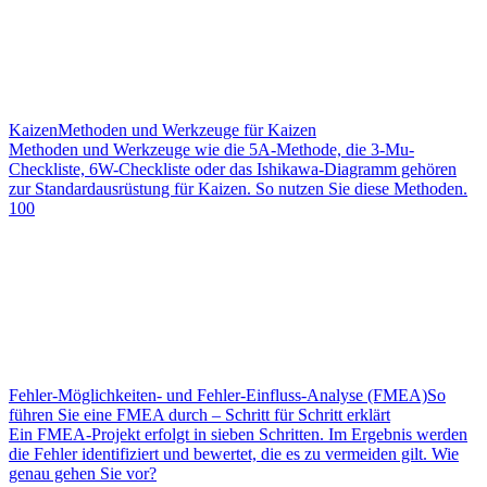
Kaizen
Methoden und Werkzeuge für Kaizen
Methoden und Werkzeuge wie die 5A-Methode, die 3-Mu-
Checkliste, 6W-Checkliste oder das Ishikawa-Diagramm gehören
zur Standardausrüstung für Kaizen. So nutzen Sie diese Methoden.
100
Fehler-Möglichkeiten- und Fehler-Einfluss-Analyse (FMEA)
So
führen Sie eine FMEA durch – Schritt für Schritt erklärt
Ein FMEA-Projekt erfolgt in sieben Schritten. Im Ergebnis werden
die Fehler identifiziert und bewertet, die es zu vermeiden gilt. Wie
genau gehen Sie vor?