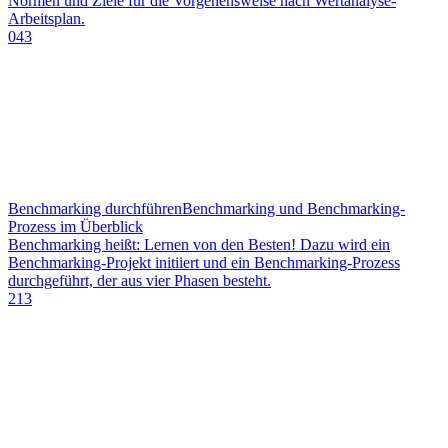
Normen und Ziele für die Vorgehensweise nach Wertanalyse-
Arbeitsplan.
043
Benchmarking durchführen
Benchmarking und Benchmarking-
Prozess im Überblick
Benchmarking heißt: Lernen von den Besten! Dazu wird ein
Benchmarking-Projekt initiiert und ein Benchmarking-Prozess
durchgeführt, der aus vier Phasen besteht.
213