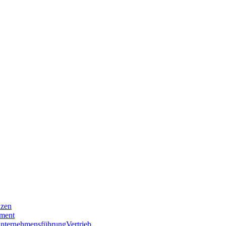
nzen
ment
nternehmensführung
Vertrieb