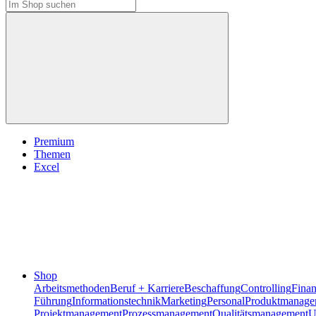
Premium
Themen
Excel
Shop
Arbeitsmethoden
Beruf + Karriere
Beschaffung
Controlling
Fina
Führung
Informationstechnik
Marketing
Personal
Produktmanage
Projektmanagement
Prozessmanagement
Qualitätsmanagement
U