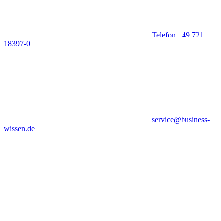
Telefon +49 721
18397-0
service@business-
wissen.de