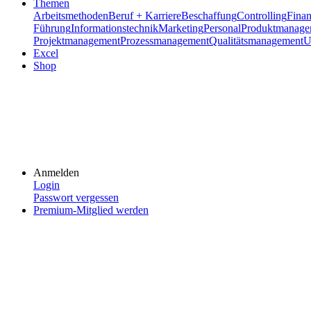
Themen
Arbeitsmethoden
Beruf + Karriere
Beschaffung
Controlling
Fina
Führung
Informationstechnik
Marketing
Personal
Produktmanage
Projektmanagement
Prozessmanagement
Qualitätsmanagement
U
Excel
Shop
Anmelden
Login
Passwort vergessen
Premium-Mitglied werden