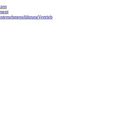
nzen
ment
nternehmensführung
Vertrieb