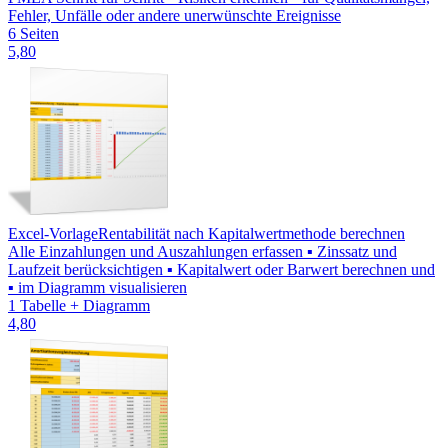
Fehler, Unfälle oder andere unerwünschte Ereignisse
6 Seiten
5,80
Excel-Vorlage
Rentabilität nach Kapitalwertmethode berechnen
Alle Einzahlungen und Auszahlungen erfassen ▪ Zinssatz und
Laufzeit berücksichtigen ▪ Kapitalwert oder Barwert berechnen und
▪ im Diagramm visualisieren
1 Tabelle + Diagramm
4,80