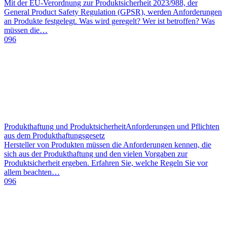
Mit der EU-Verordnung zur Produktsicherheit 2023/988, der
General Product Safety Regulation (GPSR), werden Anforderungen
an Produkte festgelegt. Was wird geregelt? Wer ist betroffen? Was
müssen die…
096
Produkthaftung und Produktsicherheit
Anforderungen und Pflichten
aus dem Produkthaftungsgesetz
Hersteller von Produkten müssen die Anforderungen kennen, die
sich aus der Produkthaftung und den vielen Vorgaben zur
Produktsicherheit ergeben. Erfahren Sie, welche Regeln Sie vor
allem beachten…
096