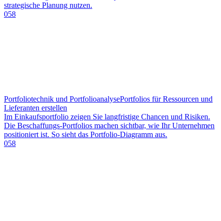
strategische Planung nutzen.
058
Portfoliotechnik und Portfolioanalyse
Portfolios für Ressourcen und
Lieferanten erstellen
Im Einkaufsportfolio zeigen Sie langfristige Chancen und Risiken.
Die Beschaffungs-Portfolios machen sichtbar, wie Ihr Unternehmen
positioniert ist. So sieht das Portfolio-Diagramm aus.
058