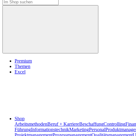
Premium
Themen
Excel
Shop
Arbeitsmethoden
Beruf + Karriere
Beschaffung
Controlling
Fina
Führung
Informationstechnik
Marketing
Personal
Produktmanage
Projektmanagement
Prozessmanagement
Qualitätsmanagement
U