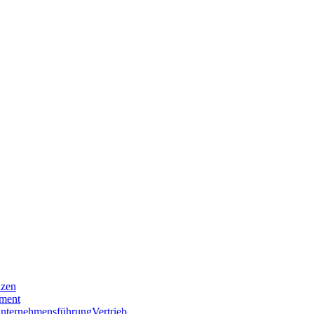
nzen
ment
nternehmensführung
Vertrieb