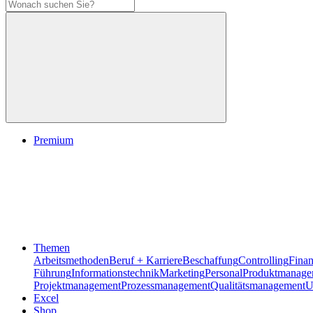
Premium
Themen
Arbeitsmethoden
Beruf + Karriere
Beschaffung
Controlling
Fina
Führung
Informationstechnik
Marketing
Personal
Produktmanage
Projektmanagement
Prozessmanagement
Qualitätsmanagement
U
Excel
Shop