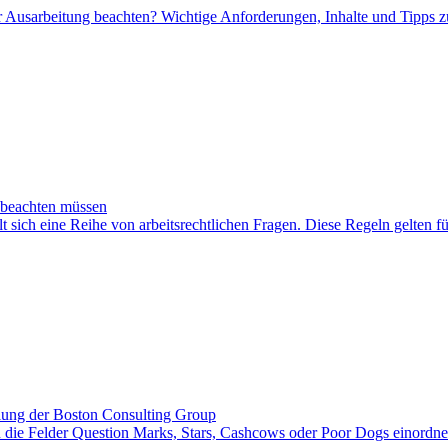
r Ausarbeitung beachten? Wichtige Anforderungen, Inhalte und Tipps z
h beachten müssen
 sich eine Reihe von arbeitsrechtlichen Fragen. Diese Regeln gelten f
llung der Boston Consulting Group
n die Felder Question Marks, Stars, Cashcows oder Poor Dogs einordne