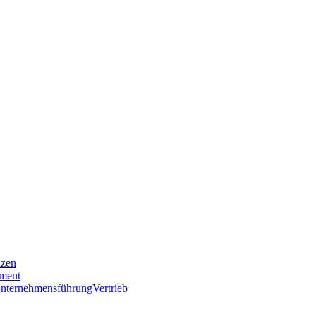
nzen
ment
nternehmensführung
Vertrieb