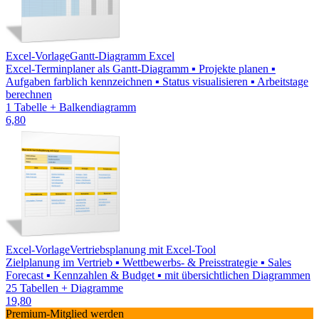
Excel-Vorlage
Gantt-Diagramm Excel
Excel-Terminplaner als Gantt-Diagramm ▪ Projekte planen ▪
Aufgaben farblich kennzeichnen ▪ Status visualisieren ▪ Arbeitstage
berechnen
1 Tabelle + Balkendiagramm
6,80
Excel-Vorlage
Vertriebsplanung mit Excel-Tool
Zielplanung im Vertrieb ▪ Wettbewerbs- & Preisstrategie ▪ Sales
Forecast ▪ Kennzahlen & Budget ▪ mit übersichtlichen Diagrammen
25 Tabellen + Diagramme
19,80
Premium-Mitglied werden