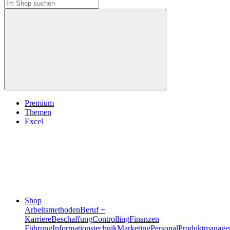
Premium
Themen
Excel
Shop
Arbeitsmethoden
Beruf +
Karriere
Beschaffung
Controlling
Finanzen
Führung
Informationstechnik
Marketing
Personal
Produktmanage