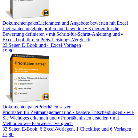
Dokumentenpaket
Lieferanten und Angebote bewerten mit Excel
Lieferantenangebote prüfen und bewerten ▪ Kriterien für die
Bewertung definieren ▪ mit Schritt-für-Schritt-Anleitung und ▪
Excel-Tool für den Preis-Leistungs-Vergleich
23 Seiten E-Book und 4 Excel-Vorlagen
19,80
Dokumentenpaket
Prioritäten setzen
Prioritäten für Zeitmanagement und ▪ bessere Entscheidungen ▪ wie
Sie Wichtiges erkennen und ▪ Prioritätenlisten erstellen ▪ mit
Methoden wie Paarweiser Vergleich
33 Seiten E-Book, 6 Excel-Vorlagen, 1 Checkliste und 6 Vorlagen
17,80