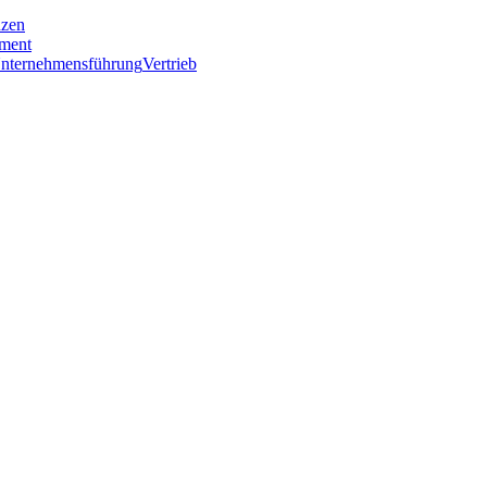
nzen
ment
nternehmensführung
Vertrieb