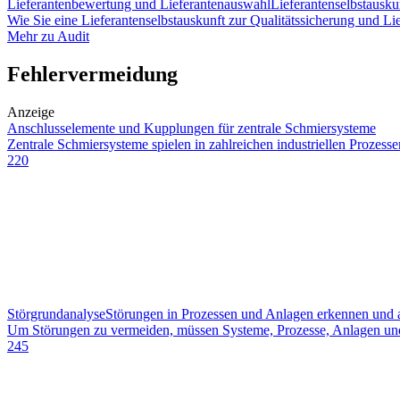
Lieferantenbewertung und Lieferantenauswahl
Lieferantenselbstausku
Wie Sie eine Lieferantenselbstauskunft zur Qualitätssicherung und Li
Mehr zu Audit
Fehlervermeidung
Anzeige
Anschlusselemente und Kupplungen für zentrale Schmiersysteme
Zentrale Schmiersysteme spielen in zahlreichen industriellen Prozess
220
Störgrundanalyse
Störungen in Prozessen und Anlagen erkennen und 
Um Störungen zu vermeiden, müssen Systeme, Prozesse, Anlagen und 
245