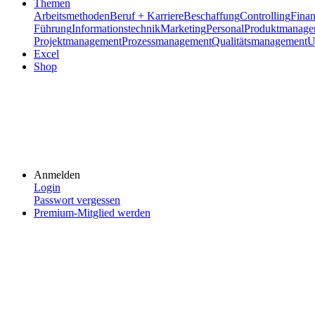
Themen
Arbeitsmethoden
Beruf + Karriere
Beschaffung
Controlling
Fina
Führung
Informationstechnik
Marketing
Personal
Produktmanage
Projektmanagement
Prozessmanagement
Qualitätsmanagement
U
Excel
Shop
Anmelden
Login
Passwort vergessen
Premium-Mitglied werden