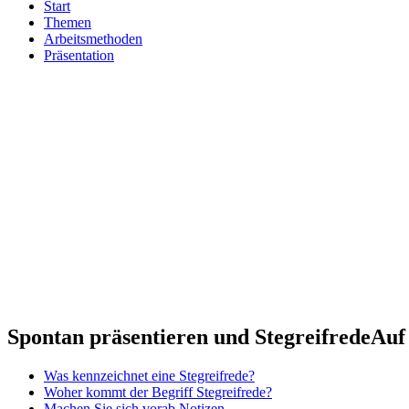
Start
Themen
Arbeitsmethoden
Präsentation
Spontan präsentieren und Stegreifrede
Auf 
Was kennzeichnet eine Stegreifrede?
Woher kommt der Begriff Stegreifrede?
Machen Sie sich vorab Notizen