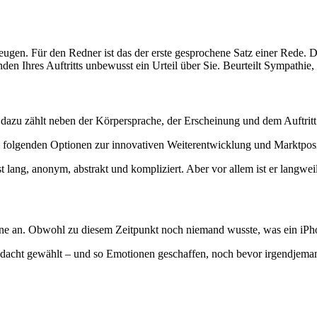
ugen. Für den Redner ist das der erste gesprochene Satz einer Rede. Der
nden Ihres Auftritts unbewusst ein Urteil über Sie. Beurteilt Sympathi
 dazu zählt neben der Körpersprache, der Erscheinung und dem Auftritt e
us folgenden Optionen zur innovativen Weiterentwicklung und Marktposi
Er ist lang, anonym, abstrakt und kompliziert. Aber vor allem ist er lang
e an. Obwohl zu diesem Zeitpunkt noch niemand wusste, was ein iPhon
 Bedacht gewählt – und so Emotionen geschaffen, noch bevor irgendje