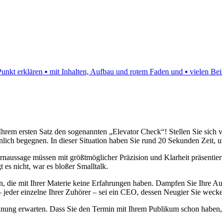
nkt erklären ▪ mit Inhalten, Aufbau und rotem Faden und ▪ vielen Bei
hrem ersten Satz den sogenannten „Elevator Check“! Stellen Sie sich vo
lich begegnen. In dieser Situation haben Sie rund 20 Sekunden Zeit, um
 Kernaussage müssen mit größtmöglicher Präzision und Klarheit präsent
es nicht, war es bloßer Smalltalk.
, die mit Ihrer Materie keine Erfahrungen haben. Dampfen Sie Ihre Aus
m – jeder einzelne Ihrer Zuhörer – sei ein CEO, dessen Neugier Sie weck
nung erwarten. Dass Sie den Termin mit Ihrem Publikum schon haben, he