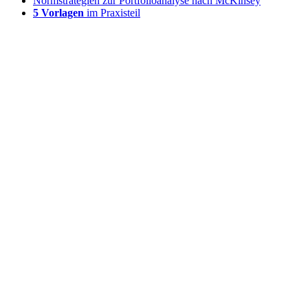
Normstrategien zur Portfolioanalyse nach McKinsey
5 Vorlagen
im Praxisteil