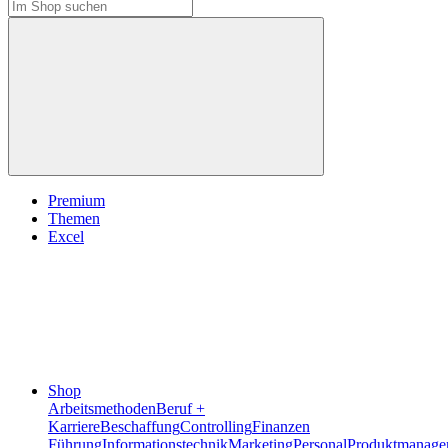
Premium
Themen
Excel
Shop
Arbeitsmethoden
Beruf +
Karriere
Beschaffung
Controlling
Finanzen
Führung
Informationstechnik
Marketing
Personal
Produktmanage